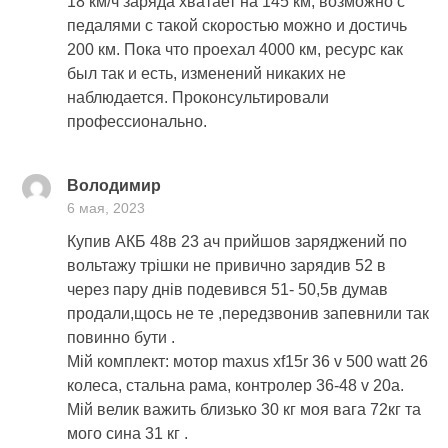
18 км/ч заряда хватает на 145 км, возможно с
педалями с такой скоростью можно и достичь
200 км. Пока что проехал 4000 км, ресурс как
был так и есть, изменений никаких не
наблюдается. Проконсультировали
профессионально.
Володимир
6 мая, 2023
Купив АКБ 48в 23 ач прийшов заряджений по
вольтажу трішки не привично зарядив 52 в
через пару днів подевився 51- 50,5в думав
продали,щось не те ,передзвонив запевнили так
повинно бути .
Мій комплект: мотор maxus xf15r 36 v 500 watt 26
колеса, стальна рама, контролер 36-48 v 20a.
Мій велик важить близько 30 кг моя вага 72кг та
мого сина 31 кг .