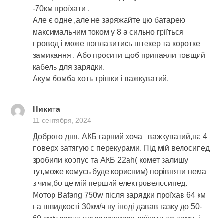
-70км проїхати .
Але є одне ,але не заряжайте цю батарею
максимальним током у 8 а сильно гріїться
провод і може поплавитись штекер та коротке
замикання . Або просити щоб припаяли товщий
кабель для зарядки.
Акум бомба хоть трішки і важкуватий.
Никита
11 сентября, 2024
Доброго дня, АКБ гарний хоча і важкуватий,на 4
поверх затягую с перекурами. Під мій велосипед
зробили корпус та АКБ 22ah( комет залишу
тут,може комусь буде корисним) порівняти нема
з чим,бо це мій перший електровелосипед.
Мотор Bafang 750w після зарядки проїхав 64 км
на швидкості 30км/ч ну іноді давав газку до 50-