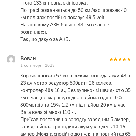
І того 133 кг повна екіпіровка .
По трасі розганяється до 50 км /час ,проїхав 40
км вольтаж постійно показує 49.5 volt .
На літієвому АКБ більше 43 км в час не
розганявся.
Так ,що дякую за АКБ.
Вован
1 сентября, 2023
Короче проїхав 57 км в режимі мопеда акум 48 в
23 ач мотор редуктор 500ватт 26 колеса,
контролер 48в 18 а., Без зупинок зі швидкістю 35
км в час ,по маршруту два підйома один 10%
800метрів та 15% 1,2 км під підйом 20 км в час.
Вага вела зі мною 110 кг.
Приїхав поставив на зарядку зарядним 5 ампер,
зарядка йшла три години акум узяв десь 13-15
ампер .Можна спокійно до нуля на повний газ 65