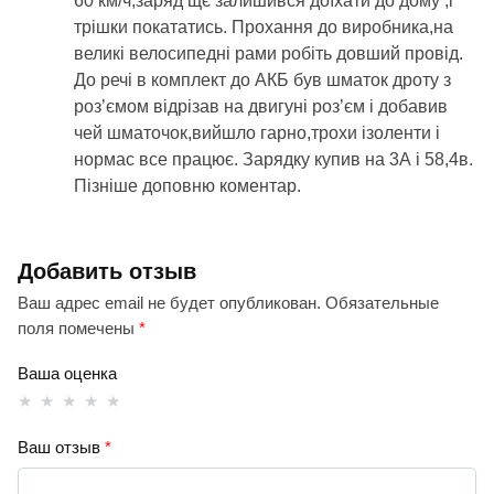
60 км/ч,заряд щє залишився доїхати до дому ,і
трішки покататись. Прохання до виробника,на
великі велосипедні рами робіть довший провід.
До речі в комплект до АКБ був шматок дроту з
роз’ємом відрізав на двигуні роз’єм і добавив
чей шматочок,вийшло гарно,трохи ізоленти і
нормас все працює. Зарядку купив на 3А і 58,4в.
Пізніше доповню коментар.
Добавить отзыв
Ваш адрес email не будет опубликован.
Обязательные
поля помечены
*
Ваша оценка
Ваш отзыв
*