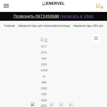
Skip
Skip
0
to
to
navigation
content
Позвонить 0972450688
Написать в Viber
Главная
/
Аккумуляторы для электровелосипеда
/
Аккумуляторы 48V для 
🔍