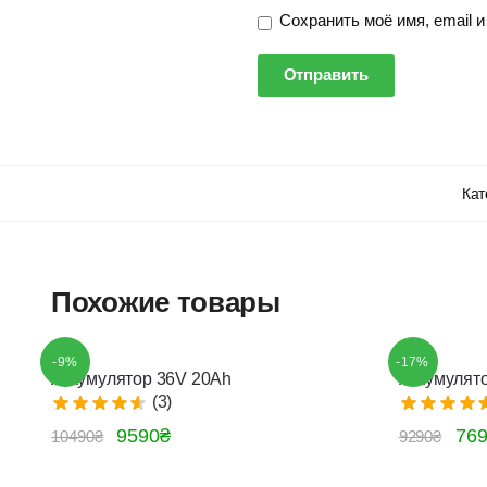
Сохранить моё имя, email 
Кат
Похожие товары
-9%
-17%
Аккумулятор 36V 20Ah
Аккумулят
(3)
9590
₴
76
10490
₴
9290
₴