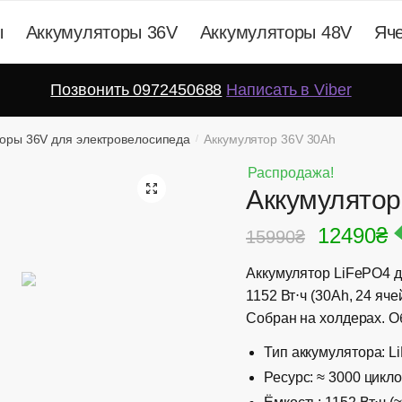
ы
Аккумуляторы 36V
Аккумуляторы 48V
Яч
Позвонить 0972450688
Написать в Viber
оры 36V для электровелосипеда
Аккумулятор 36V 30Ah
/
Распродажа!
🔍
Аккумулятор
12490
₴
15990
₴
Аккумулятор LiFePO4 д
1152 Вт⋅ч (30Ah, 24 яч
Собран на холдерах. 
Тип аккумулятора: L
Ресурс: ≈ 3000 цикл