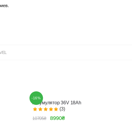
иев.
VEL
-16%
Аккумулятор 36V 18Ah
(3)
8990
₴
10705
₴