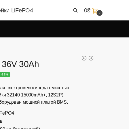
0
₴
ейки LiFePO4
0
 36V 30Ah
-22%
ля электровелосипеда емкостью
ейки 32140 15000mAh+, 12S2P).
Оборудован мощной платой BMS.
iFePO4
ов