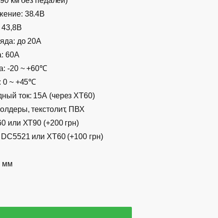
≈90 км без педалей)
ение: 38.4B
 43,8В
яда: до 20А
: 60А
: -20 ~ +60℃
: 0 ~ +45℃
ный ток: 15А (через XT60)
олдеры, текстолит, ПВХ
0 или XT90 (+200 грн)
 DC5521 или XT60 (+100 грн)
5 мм